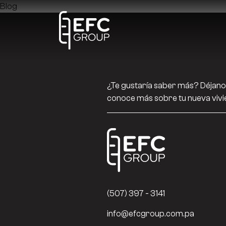
Blog
¿Te gustaría saber más? Déjano
conoce más sobre tu nueva vivie
(507) 397 - 3141
info@efcgroup.com.pa